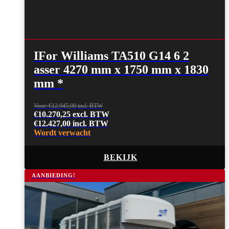
IFor Williams TA510 G14 6 2
asser 4270 mm x 1750 mm x 1830
mm *
€
12.945,00
€
10.270,25
excl. BTW
€
12.427,00
incl. BTW
Wordt verwacht
BEKIJK
AANBIEDING!