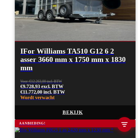
IFor Williams TA510 G12 6 2
asser 3660 mm x 1750 mm x 1830
mm
€
12.263,00
€
9.728,93
excl. BTW
€
11.772,00
incl. BTW
Wordt verwacht
BEKIJK
AANBIEDING!